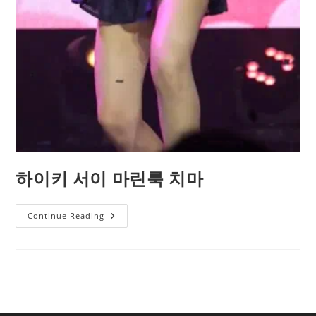
하이키 서이 마린룩 치마
하
Continue Reading
이
키
서
이
마
린
룩
치
마